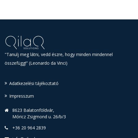
"Tanulj meg látni, vedd észre, hogy minden mindennel
összefügg!” (Leonardo da Vinci)
Adatkezelési tájékoztató
Impresszum
8623 Balatonföldvár,
Móricz Zsigmond u. 26/b/3
+36 20 964 2839