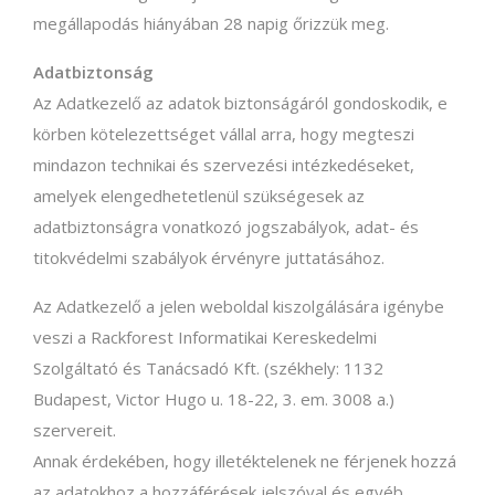
megállapodás hiányában 28 napig őrizzük meg.
Adatbiztonság
Az Adatkezelő az adatok biztonságáról gondoskodik, e
körben kötelezettséget vállal arra, hogy megteszi
mindazon technikai és szervezési intézkedéseket,
amelyek elengedhetetlenül szükségesek az
adatbiztonságra vonatkozó jogszabályok, adat- és
titokvédelmi szabályok érvényre juttatásához.
Az Adatkezelő a jelen weboldal kiszolgálására igénybe
veszi a Rackforest Informatikai Kereskedelmi
Szolgáltató és Tanácsadó Kft. (székhely: 1132
Budapest, Victor Hugo u. 18-22, 3. em. 3008 a.)
szervereit.
Annak érdekében, hogy illetéktelenek ne férjenek hozzá
az adatokhoz a hozzáférések jelszóval és egyéb