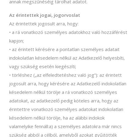
annak megszűnéséig tárolhat adatot.
Az érintettek jogai, jogorvoslat
Az érintettek jogosult arra, hogy:
• a rá vonatkozó személyes adatokhoz való hozzáférést
kapjon;
• az érintett kérésére a pontatlan személyes adatait
indokolatlan késedelem nélkül az Adatkezelő helyesbíti,
vagy szükség esetén kiegészíti;
• törléshez („az elfeledtetéshez való jog”): az érintett
jogosult arra, hogy kérésére az Adatkezelő indokolatlan
késedelem nélkül törölje a rá vonatkozó személyes
adatokat, az adatkezelő pedig köteles arra, hogy az
érintettre vonatkozó személyes adatokat indokolatlan
késedelem nélkül törölje, ha az alábbi indokok
valamelyike fennáll:a) a személyes adatokra már nincs
szükség abból a célból, amelyből azokat gyűjtötték