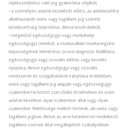
tájékozódáshoz való jog gyakorlása céljából;
• a személyes adatok kezelését előíró, az adatkezelőre
alkalmazandó uniós vagy tagállami jog szerinti
kötelezettség teljesítése, illetve közérdekből;
• megelőző egészségügyi vagy munkahelyi
egészségügyi célokból, a munkavállaló munkavégzési
képességének felmérése, orvosi diagnózis felállítása,
egészségügyi vagy szociális ellátás vagy kezelés
nyújtása, illetve egészségügyi vagy szociális
rendszerek és szolgáltatások irányítása érdekében,
uniós vagy tagállami jog alapján vagy egészségügyi
szakemberrel kötött szerződés értelmében és ezen
adatok kezelése olyan szakember által vagy olyan
szakember felelőssége mellett történik, aki uniós vagy
tagállami jogban, illetve az arra hatáskörrel rendelkező
tagállami szervek által megállapított szabályokban