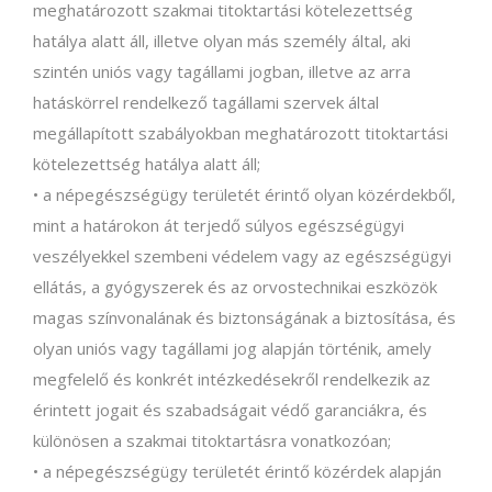
meghatározott szakmai titoktartási kötelezettség
hatálya alatt áll, illetve olyan más személy által, aki
szintén uniós vagy tagállami jogban, illetve az arra
hatáskörrel rendelkező tagállami szervek által
megállapított szabályokban meghatározott titoktartási
kötelezettség hatálya alatt áll;
• a népegészségügy területét érintő olyan közérdekből,
mint a határokon át terjedő súlyos egészségügyi
veszélyekkel szembeni védelem vagy az egészségügyi
ellátás, a gyógyszerek és az orvostechnikai eszközök
magas színvonalának és biztonságának a biztosítása, és
olyan uniós vagy tagállami jog alapján történik, amely
megfelelő és konkrét intézkedésekről rendelkezik az
érintett jogait és szabadságait védő garanciákra, és
különösen a szakmai titoktartásra vonatkozóan;
• a népegészségügy területét érintő közérdek alapján