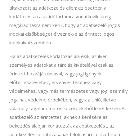
tiltakozott az adatkezelés ellen; ez esetben a
korlátozás arra az időtartamra vonatkozik, amíg
megállapításra nem kerül, hogy az adatkezelő jogos
indokai elsőbbséget élveznek-e az érintett jogos
indokaival szemben.
Ha az adatkezelés korlátozás alá esik, az ilyen
személyes adatokat a tárolás kivételével csak az
érintett hozzájárulásával, vagy jogi igények
előterjesztéséhez, érvényesítéséhez vagy
védelméhez, vagy más természetes vagy jogi személy
jogainak védelme érdekében, vagy az Unió, illetve
valamely tagállam fontos közérdekéből lehet kezelni.Az
adatkezelő az érintettet, akinek a kérésére az
bekezdés alapján korlátozták az adatkezelést, az
adatkezelés korlátozásának feloldásáról előzetesen