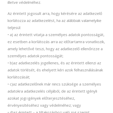
illetve védelméhez.
Az érintett jogosult arra, hogy kérésére az adatkezelő
korlátozza az adatkezelést, ha az alábbiak valamelyike
teljesül:
• a) az érintett vitatja a személyes adatok pontosságát,
ez esetben a korlátozás arra az időtartamra vonatkozik,
amely lehetővé teszi, hogy az adatkezelő ellenőrizze a
személyes adatok pontosságát;
• b)az adatkezelés jogellenes, és az érintett ellenzi az
adatok törlését, és ehelyett kéri azok felhasználásának
korlátozását;
• c)az adatkezelőnek már nincs szüksége a személyes
adatokra adatkezelés céljából, de az érintett igényli
azokat jogi igények előterjesztéséhez,
érvényesítéséhez vagy védelméhez; vagy
• d)az érintett – a tiltakozáshoz való jog szerint