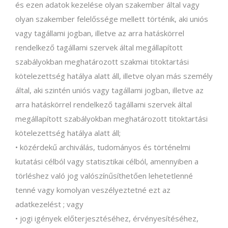
és ezen adatok kezelése olyan szakember által vagy
olyan szakember felelőssége mellett történik, aki uniós
vagy tagállami jogban, illetve az arra hatáskörrel
rendelkező tagállami szervek által megállapított
szabályokban meghatározott szakmai titoktartási
kötelezettség hatálya alatt áll, illetve olyan más személy
által, aki szintén uniós vagy tagállami jogban, illetve az
arra hatáskörrel rendelkező tagállami szervek által
megállapított szabályokban meghatározott titoktartási
kötelezettség hatálya alatt áll;
• közérdekű archiválás, tudományos és történelmi
kutatási célból vagy statisztikai célból, amennyiben a
törléshez való jog valószínűsíthetően lehetetlenné
tenné vagy komolyan veszélyeztetné ezt az
adatkezelést ; vagy
• jogi igények előterjesztéséhez, érvényesítéséhez,