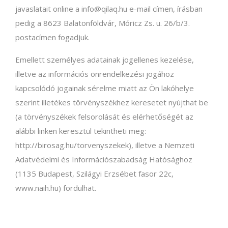
javaslatait online a info@qilaq.hu e-mail címen, írásban
pedig a 8623 Balatonföldvár, Móricz Zs. u. 26/b/3.
postacímen fogadjuk.
Emellett személyes adatainak jogellenes kezelése,
illetve az információs önrendelkezési jogához
kapcsolódó jogainak sérelme miatt az Ön lakóhelye
szerint illetékes törvényszékhez keresetet nyújthat be
(a törvényszékek felsorolását és elérhetőségét az
alábbi linken keresztül tekintheti meg:
http://birosag.hu/torvenyszekek), illetve a Nemzeti
Adatvédelmi és Információszabadság Hatósághoz
(1135 Budapest, Szilágyi Erzsébet fasor 22c,
www.naih.hu) fordulhat.