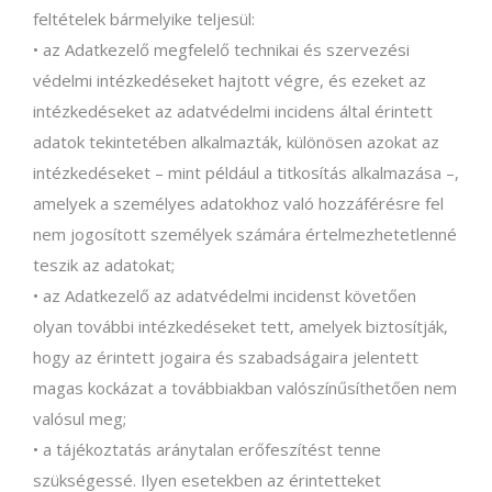
feltételek bármelyike teljesül:
• az Adatkezelő megfelelő technikai és szervezési
védelmi intézkedéseket hajtott végre, és ezeket az
intézkedéseket az adatvédelmi incidens által érintett
adatok tekintetében alkalmazták, különösen azokat az
intézkedéseket – mint például a titkosítás alkalmazása –,
amelyek a személyes adatokhoz való hozzáférésre fel
nem jogosított személyek számára értelmezhetetlenné
teszik az adatokat;
• az Adatkezelő az adatvédelmi incidenst követően
olyan további intézkedéseket tett, amelyek biztosítják,
hogy az érintett jogaira és szabadságaira jelentett
magas kockázat a továbbiakban valószínűsíthetően nem
valósul meg;
• a tájékoztatás aránytalan erőfeszítést tenne
szükségessé. Ilyen esetekben az érintetteket