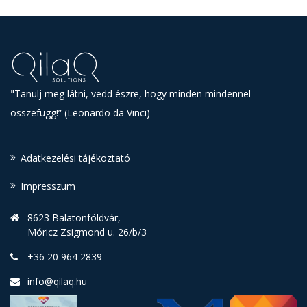
"Tanulj meg látni, vedd észre, hogy minden mindennel
összefügg!” (Leonardo da Vinci)
Adatkezelési tájékoztató
Impresszum
8623 Balatonföldvár,
Móricz Zsigmond u. 26/b/3
+36 20 964 2839
info@qilaq.hu