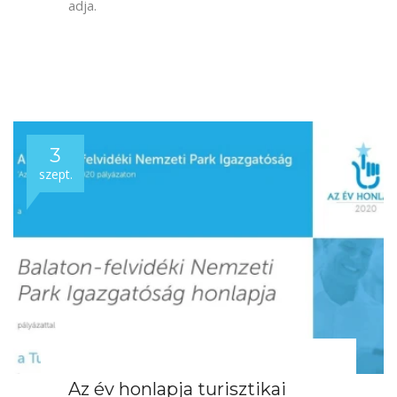
12
febr.
Városmarketing Gyémánt díj
a Miskolc Pass turisztikai
kampánynak
A Magyar Marketing Szövetség
Városmarketing Gyémánt díjjal jutalmazta