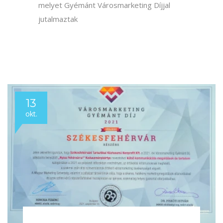
21
szept.
Városmarketing Gyémánt Díj
2023 - Gyula