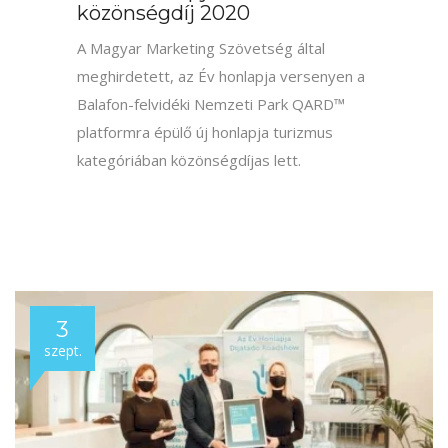
a miskolci turisztikai szervezet, a MIDMAR
Kft. integrált turisztikai kampányát,
amelynek motorját a QARD™ rendszer
adja.
3
szept.