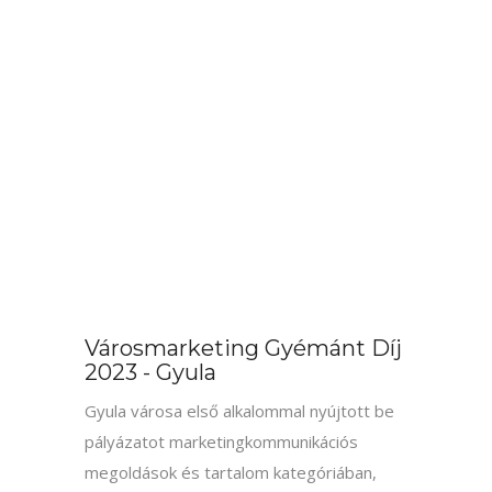
Városmarketing Gyémánt Díj
2023 - Székesfehérvár
Székesfehérvár város által benyújtott
pályázatot, marketingkommunikációs
megoldások és tartalom kategóriában,
Gyémánt Városmarketing Díjjal
jutalmazták