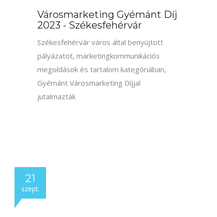
Elismerések
21
szept.