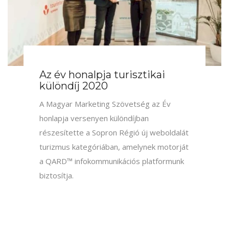
Az év honlapja turisztikai
közönségdíj 2020
A Magyar Marketing Szövetség által
meghirdetett, az Év honlapja versenyen a
Balafon-felvidéki Nemzeti Park QARD™
platformra épülő új honlapja turizmus
kategóriában közönségdíjas lett.
3
szept.