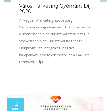
Gyula városa első alkalommal nyújtott be
pályázatot marketingkommunikációs
megoldások és tartalom kategóriában,
melyet Gyémánt Városmarketing Díjjal
jutalmaztak
13
okt.