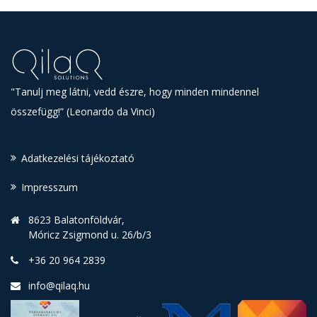
Az év honalpja turisztikai
különdíj 2020
A Magyar Marketing Szövetség az Év
honlapja versenyen különdíjban
részesítette a Sopron Régió új weboldalát
turizmus kategóriában, amelynek motorját
a QARD™ infokommunikációs platformunk
biztosítja.