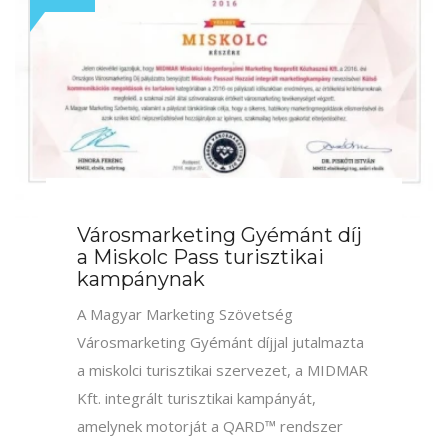
Városmarketing Gyémánt Díj
2020
A Magyar Marketing Szövetség
Városmarketing Gyémánt díjjal jutalmazta
a székesfehérvári turisztikai szervezet, a
Székesfehérvári Turisztikai Közhasznú
Nonprofit Kft. integrált turisztikai
kampányát, amelynek motorját a QARD™
rendszer adja.