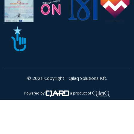
"Tanulj meg látni, vedd észre, hogy minden mindennel
összefügg!” (Leonardo da Vinci)
Adatkezelési tájékoztató
Impresszum
8623 Balatonföldvár,
Móricz Zsigmond u. 26/b/3