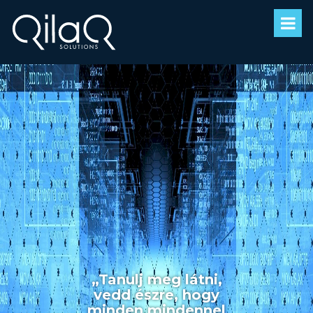
„Tanulj meg látni,
vedd észre, hogy
minden mindennel