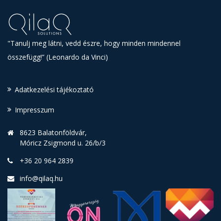
"Tanulj meg látni, vedd észre, hogy minden mindennel
összefügg!” (Leonardo da Vinci)
Adatkezelési tájékoztató
Impresszum
8623 Balatonföldvár,
Móricz Zsigmond u. 26/b/3
+36 20 964 2839
info@qilaq.hu