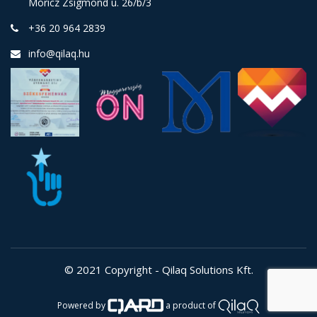
Móricz Zsigmond u. 26/b/3
+36 20 964 2839
info@qilaq.hu
© 2021 Copyright - Qilaq Solutions Kft.
Powered by
a product of