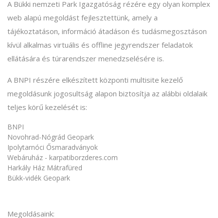
A Bükki nemzeti Park Igazgatóság rézére egy olyan komplex
web alapú megoldást fejlesztettünk, amely a
tájékoztatáson, információ átadáson és tudásmegosztáson
kívül alkalmas virtuális és offline jegyrendszer feladatok
ellátására és túrarendszer menedzselésére is.
A BNPI részére elkészített központi multisite kezelő
megoldásunk jogosultság alapon biztosítja az alábbi oldalaik
teljes körű kezelését is:
BNPI
Novohrad-Nógrád Geopark
Ipolytarnóci Ősmaradványok
Webáruház - karpatiborzderes.com
Harkály Ház Mátrafüred
Bükk-vidék Geopark
Megoldásaink: