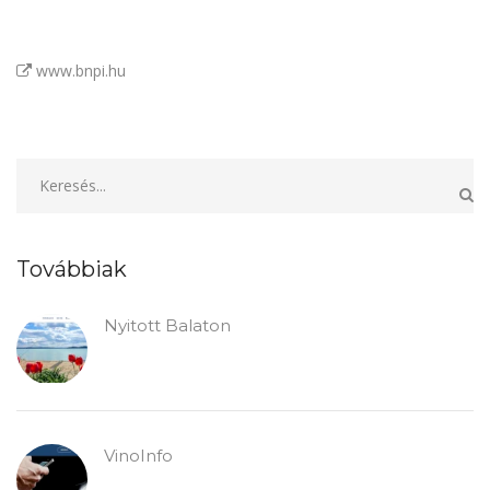
www.bnpi.hu
Továbbiak
Nyitott Balaton
VinoInfo